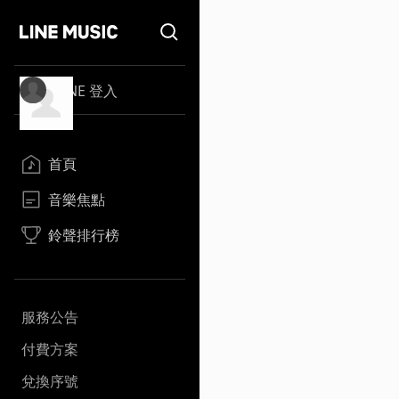
LINE 登入
首頁
音樂焦點
鈴聲排行榜
服務公告
付費方案
兌換序號