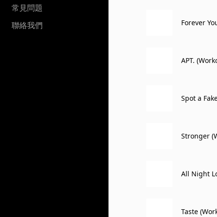
常見問題
Forever Yo
聯絡我們
APT. (Work
Spot a Fak
Stronger (
All Night 
Taste (Wor