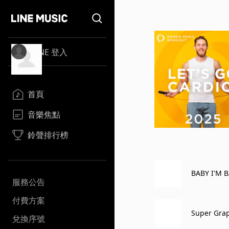
LINE 登入
首頁
音樂焦點
鈴聲排行榜
BABY I'M B
服務公告
付費方案
Super Grap
兌換序號