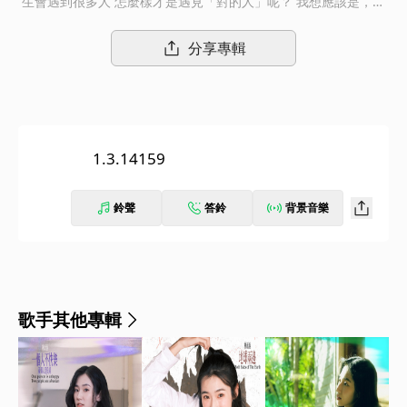
生會遇到很多人 怎麼樣才是遇見「對的人」呢？ 我想應該是，在
他身邊你會很安心 生活很簡單、平靜，但又有屬於你們的幽默 –總
之，我們的愛就像圓周，沒有終點
分享專輯
1.3.14159
鈴聲
答鈴
背景音樂
歌手其他專輯