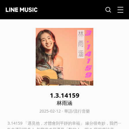
1.3.14159
林雨涵
2025-02-12 · 華語/流行音樂
3.14159 「遇見他，才體會到平靜的幸福」 緣分很奇妙，我們ㄧ