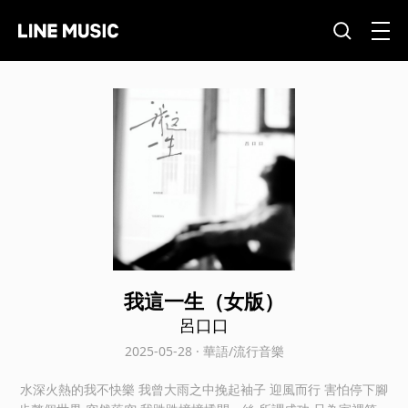
我這一生（女版）
呂口口
2025-05-28 · 華語/流行音樂
水深火熱的我不快樂 我曾大雨之中挽起袖子 迎風而行 害怕停下腳