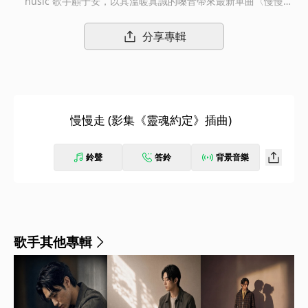
husic 歌手顧于安，以其溫暖真誠的嗓音帶來最新單曲〈慢慢
走〉，同時也是話題影集《靈魂約定》的動人插曲。 〈慢慢走〉
以溫柔的旋律，描繪了一段從孤單到相遇的深刻旅程。歌詞「是
分享專輯
你，帶走了我的不安，我的猶豫」 道盡了尋得歸屬的釋然；而副
歌「輕輕的擁抱著，殘缺的所有，謝謝你成為我的以後」 更是全
曲靈魂，傳達出那份無條件的接納，以及相守一生的溫柔承諾。顧
于安的歌聲層層遞進，將那份被理解、被治癒的感動詮釋得淋漓盡
致。
慢慢走 (影集《靈魂約定》插曲)
鈴聲
答鈴
背景音樂
歌手其他專輯