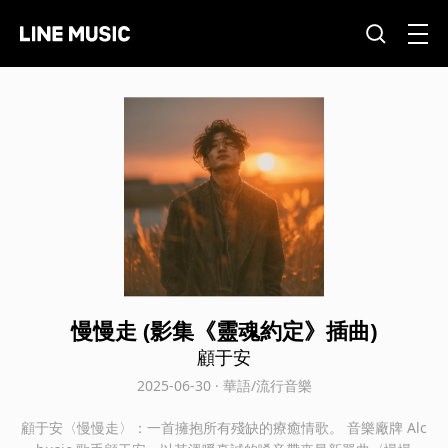
慢慢走 (影集《靈魂約定》插曲)
顧于安
2025-06-30 · 華語/流行音樂
顧于安〈慢慢走〉：一首擁抱所有殘缺的療癒情歌。 音樂廠牌 Alc