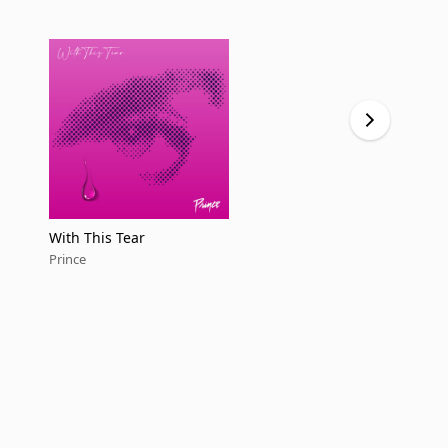
With This Tear
Hello (Fres
Prince
Prince