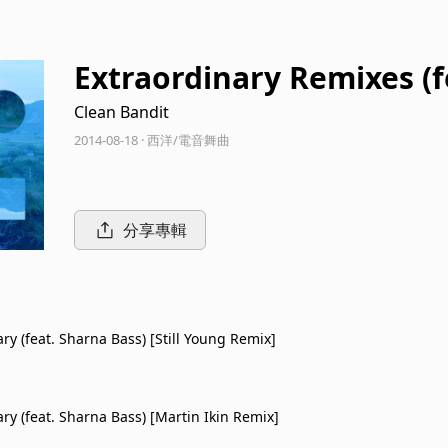
Extraordinary Remixes (f
Clean Bandit
2014-08-18 · 西洋/電音舞曲
分享專輯
ry (feat. Sharna Bass) [Still Young Remix]
ry (feat. Sharna Bass) [Martin Ikin Remix]