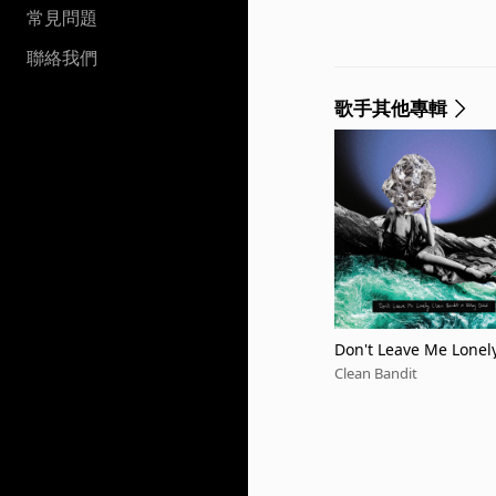
常見問題
聯絡我們
歌手其他專輯
Don't Leave Me Lonely 
ehn Happy Rave Mix]
Clean Bandit