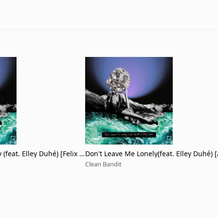
(feat. Elley Duhé) [Felix Ja
Don't Leave Me Lonely(feat. Elley Duhé) 
c]
Clean Bandit