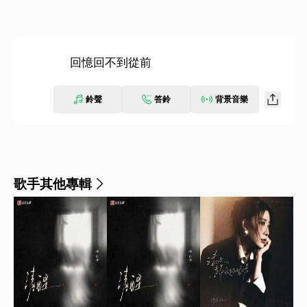
回憶回不到從前
鈴聲
答鈴
背景音樂
歌手其他專輯