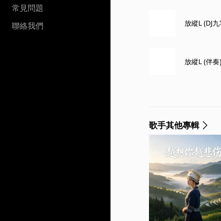
常見問題
放縱L (DJ
聯絡我們
放縱L (伴奏
歌手其他專輯