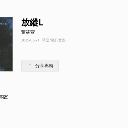
放縱L
葉筱萱
2025-03-21 · 華語/流行音樂
分享專輯
九零版)