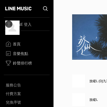
LINE 登入
首頁
音樂焦點
鈴聲排行榜
放縱L (DJ
服務公告
付費方案
放縱L
兌換序號