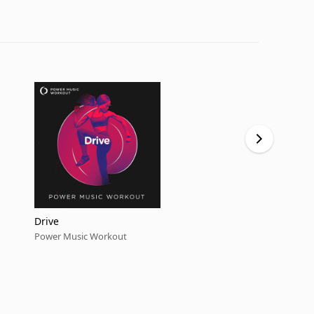
Drive
Lush Life
Power Music Workout
Power Music