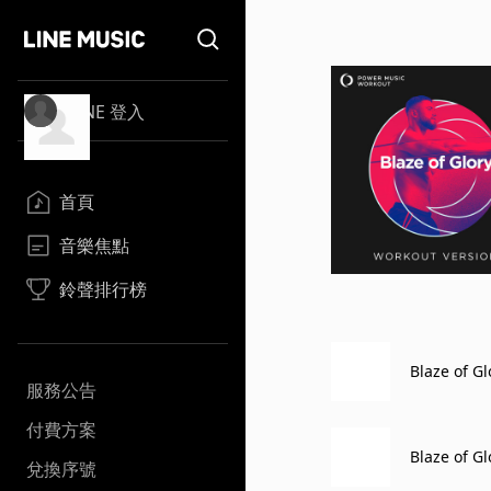
LINE 登入
首頁
音樂焦點
鈴聲排行榜
Blaze of G
服務公告
付費方案
Blaze of G
兌換序號