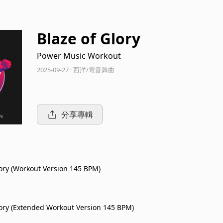
Blaze of Glory
Power Music Workout
2025-09-27 · 西洋/電音舞曲
分享專輯
lory (Workout Version 145 BPM)
lory (Extended Workout Version 145 BPM)