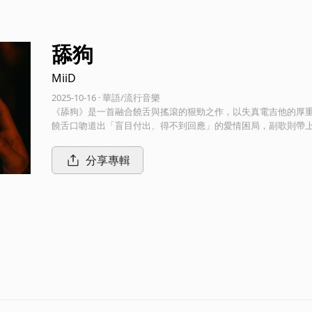
舔狗
MiiD
2025-10-16 · 華語/流行音樂
《舔狗》是一首融合饒舌與搖滾的狠勁之作，以失真電吉他的厚重
饒舌口吻道出「盲目付出、得不到回應」的愛情困局，副歌則帶上旋律感，狠
築起扎實的搖滾底色，鼓點穩定卻充滿張力，讓整體氛圍既直接
殘響與現場感。 這不僅是一首情歌，更像是一份 清醒指南：提醒那些沉溺在單戀與盲目付出的靈魂，該停止當「舔狗」，轉身活
分享專輯
出自我。它是痛擊現實的饒舌搖滾，也是成長的吶喊。