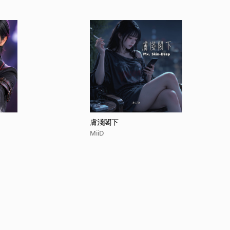
膚淺閣下
MiiD