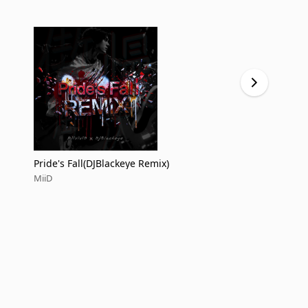
Pride's Fall(DJBlackeye Remix)
傲慢淘汰
MiiD
MiiD