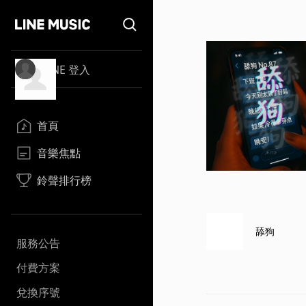
LINE 登入
首頁
音樂焦點
鈴聲排行榜
舔狗
服務公告
付費方案
兌換序號