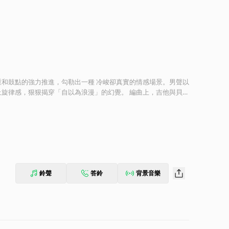
和鼓點的強力推進，勾勒出一種 冷峻卻真實的情感場景。男聲以
狠揭穿「自以為浪漫」的幻覺。 編曲上，吉他與貝斯
又具有爆發力。製作保持清晰的混音，讓人聲直擊耳膜，帶有些許
鈴聲
答鈴
背景音樂