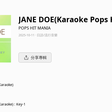
JANE DOE(Karaoke Pops 
POPS HIT MANIA
2025-10-11 · 日語/流行音樂
分享專輯
Karaoke)
araoke) : Key-1