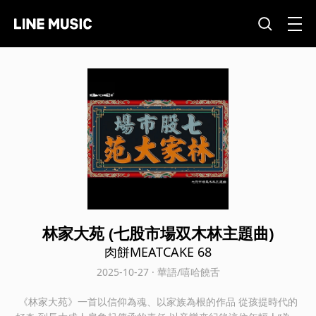
林家大苑 (七股市場双木林主題曲)
肉餅MEATCAKE 68
2025-10-27 · 華語/嘻哈饒舌
《林家大苑》一首以信仰為魂、以家族為根的作品 從孩提時代的