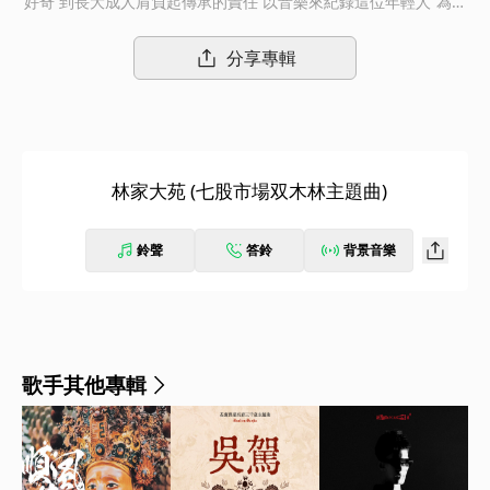
好奇 到長大成人肩負起傳承的責任 以音樂來紀錄這位年輕人“為神
服務”的情感與信念 主題曲呈現出內心的澎湃與驕傲 這不僅存在家
族的故事 更是無數台灣人共同的文化記憶 與神明的情感連結！
分享專輯
林家大苑 (七股市場双木林主題曲)
鈴聲
答鈴
背景音樂
歌手其他專輯