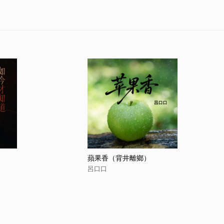
蘋果香（背井離鄉）
呂口口