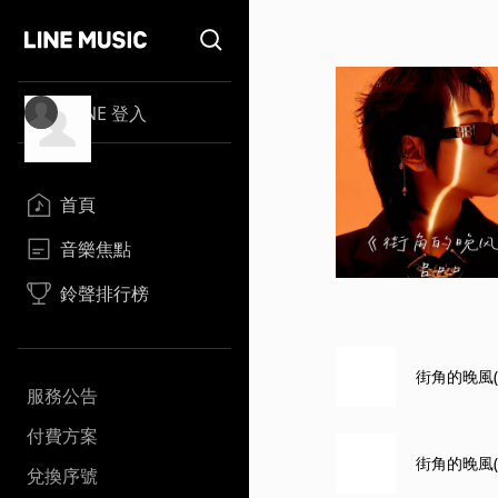
LINE 登入
首頁
音樂焦點
鈴聲排行榜
街角的晚風(
服務公告
付費方案
街角的晚風(
兌換序號