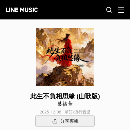
此生不負相思緣 (山歌版)
葉筱萱
2025-12-08 · 華語/流行音樂
分享專輯