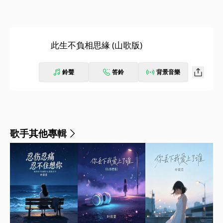
此生不負相思緣 (山歌版)
鈴聲
答鈴
背景音樂
歌手其他專輯