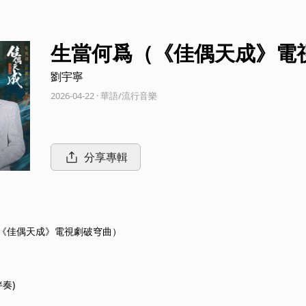
生當何爲（《佳偶天成》電
劉宇寧
2026-04-22 · 華語/流行音樂
分享專輯
《佳偶天成》電視劇破穹曲）
伴奏)