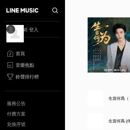
LINE 登入
首頁
音樂焦點
鈴聲排行榜
生當何爲（
服務公告
付費方案
生當何爲 (
兌換序號