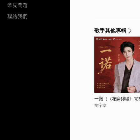
常見問題
聯絡我們
歌手其他專輯
一諾（《花開錦繡》電
劉宇寧