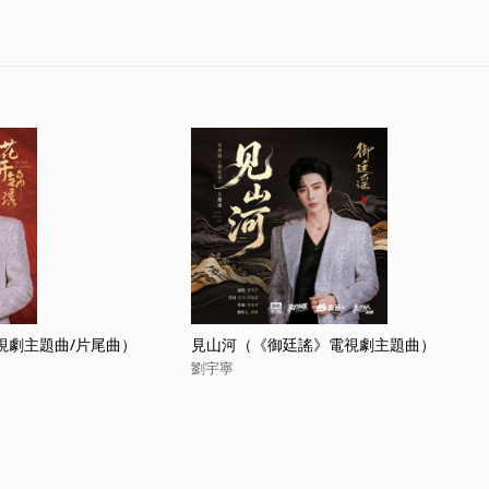
視劇主題曲/片尾曲）
見山河（《御廷謠》電視劇主題曲）
劉宇寧