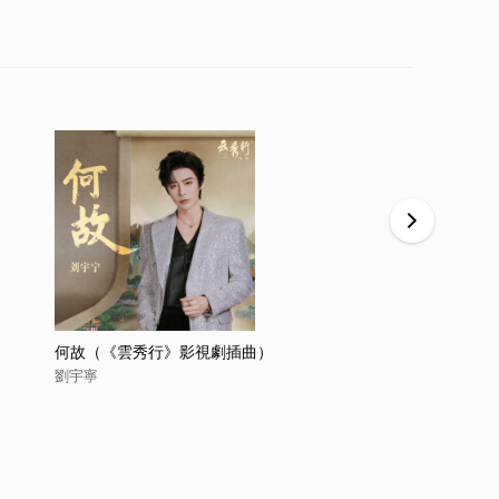
何故（《雲秀行》影視劇插曲）
有你(電視劇
劉宇寧
劉宇寧