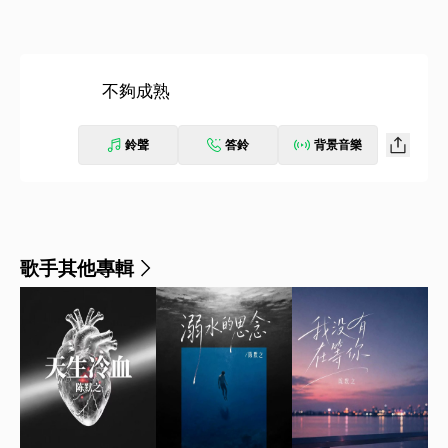
不夠成熟
鈴聲
答鈴
背景音樂
歌手其他專輯