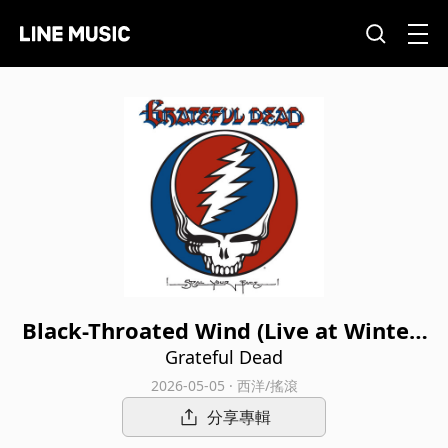
Black-Throated Wind (Live at Winterl
and, San Francisco, CA 10/16-20/74)
Grateful Dead
[2026 Remaster]
2026-05-05 · 西洋/搖滾
分享專輯