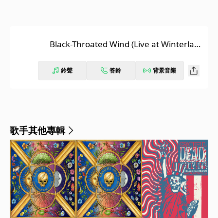
Black-Throated Wind (Live at Winterlan
d, San Francisco, CA 10/16-20/74) [2026
Remaster]
鈴聲
答鈴
背景音樂
歌手其他專輯