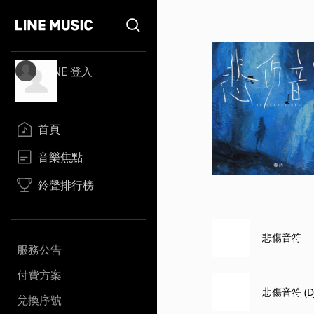
LINE 登入
首頁
音樂焦點
鈴聲排行榜
悲傷音符
服務公告
付費方案
悲傷音符 (D
兌換序號