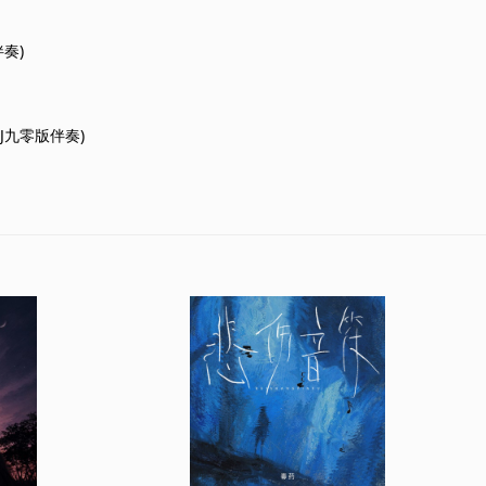
伴奏)
DJ九零版伴奏)