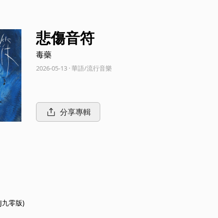
悲傷音符
毒藥
2026-05-13 · 華語/流行音樂
分享專輯
J九零版)