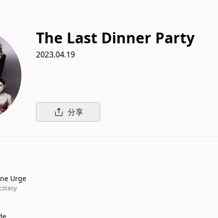
The Last Dinner Party
2023.04.19
分享
ine Urge
cstasy
de