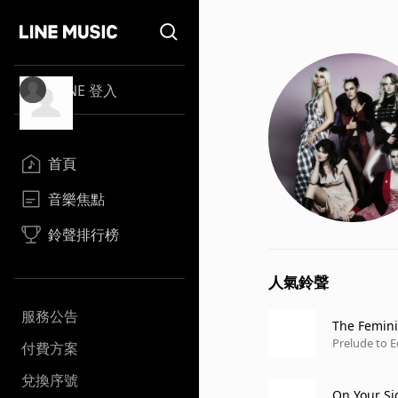
LINE 登入
首頁
音樂焦點
鈴聲排行榜
人氣鈴聲
服務公告
The Femin
Prelude to E
付費方案
兌換序號
On Your Si