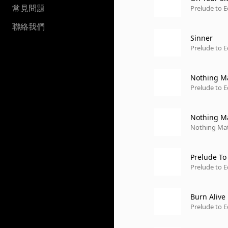
常見問題
Prelude to E
聯絡我們
Sinner
Prelude to E
Nothing Ma
Prelude to E
Nothing Ma
Nothing Mat
Prelude To
Prelude to E
Burn Alive
Prelude to E