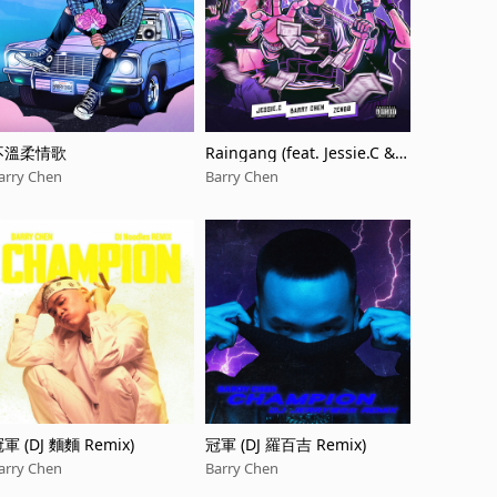
不溫柔情歌
Raingang (feat. Jessie.C & Z
ENBØ)
arry Chen
Barry Chen
軍 (DJ 麵麵 Remix)
冠軍 (DJ 羅百吉 Remix)
arry Chen
Barry Chen