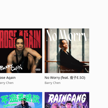
ose Again
No Worry (feat. 瘦子E.SO)
arry Chen
Barry Chen