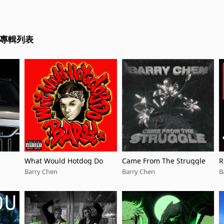
相關專輯列表
What Would Hotdog Do
Came From The Struggle
R
Barry Chen
Barry Chen
B