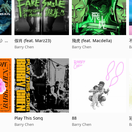
她》插
假肖 (feat. Marz23)
飛虎 (feat. Macdella)
Barry Chen
Barry Chen
B
Play This Song
88
冠
Barry Chen
Barry Chen
B