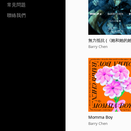
常見問題
聯絡我們
無力抵抗 (《她和她的
曲) [feat. Lynzie零]
Barry Chen
Momma Boy
Barry Chen