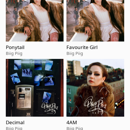
Ponytail
Favourite Girl
Biig Piig
Biig Piig
Decimal
4AM
Biig Piig
Biig Piig