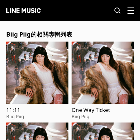
Biig Piig的相關專輯列表
11:11
One Way Ticket
Biig Piig
Biig Piig