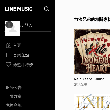
放浪兄弟的相關專
LINE 登入
首頁
音樂焦點
鈴聲排行榜
Rain Keeps Falling
放浪兄弟
服務公告
付費方案
兌換序號