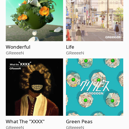
Wonderful
Life
GReeeeN
GReeeeN
What The "XXXX"
Green Peas
GReeeeN
GReeeeN