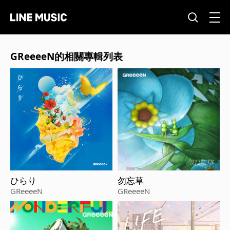
GReeeeN的相關專輯列表
ひらり
勿忘草
GReeeeN
GReeeeN