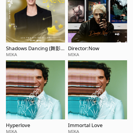
Shadows Dancing (舞影
Director:Now
隨行)（《年少有爲》電視
MIKA
MIKA
劇片尾曲/插曲）
Hyperlove
Immortal Love
MIKA
MIKA