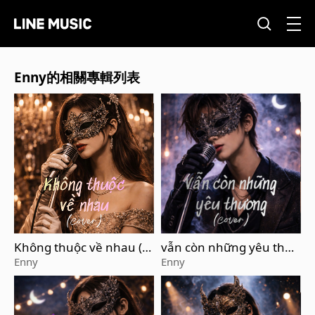
Enny的相關專輯列表
Không thuộc về nhau (C
vẫn còn những yêu thươ
over)
ng (Cover)
Enny
Enny