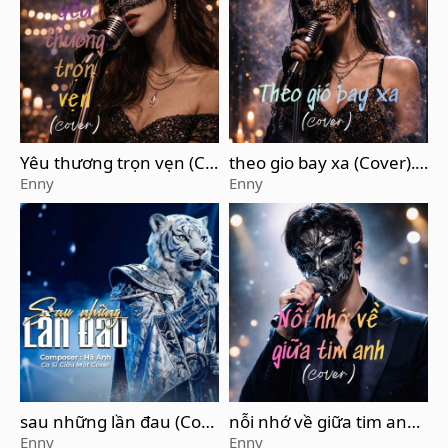
Yêu thương trọn vẹn (Co
theo gio bay xa (Cover).
ver)
WAV
Enny
Enny
sau những lần đau (Cov
nỗi nhớ về giữa tim anh
er)
(Cover)
Enny
Enny