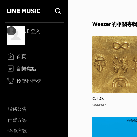
Weezer的相關專
LINE 登入
首頁
音樂焦點
鈴聲排行榜
C.E.O.
Weezer
服務公告
付費方案
兌換序號