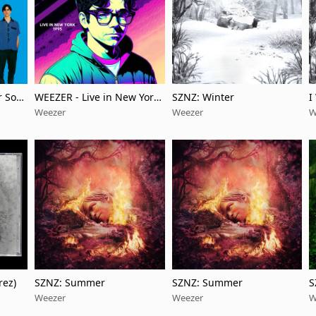
r Son
WEEZER - Live in New York
SZNZ: Winter
I
bruary
1995 (Live)
Weezer
Weezer
W
rez)
SZNZ: Summer
SZNZ: Summer
S
Weezer
Weezer
W