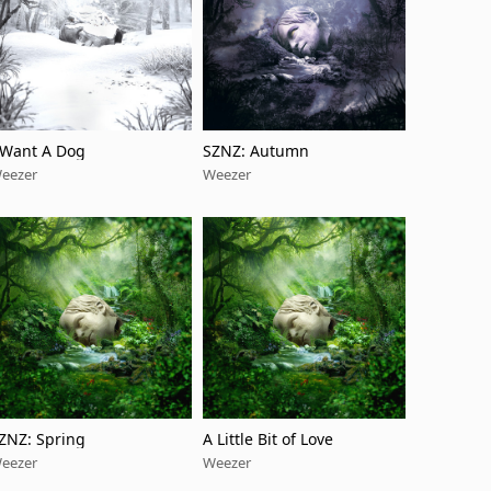
 Want A Dog
SZNZ: Autumn
eezer
Weezer
ZNZ: Spring
A Little Bit of Love
eezer
Weezer