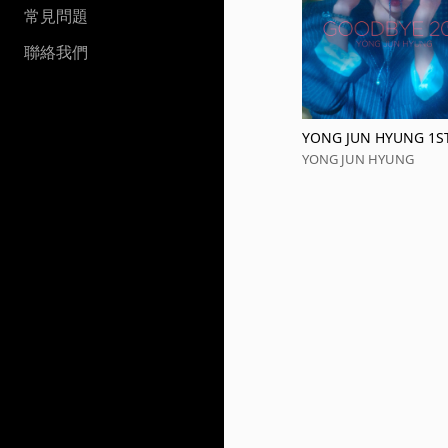
常見問題
聯絡我們
YONG JUN HYUNG 1S
UM ′GOODBYE 20′s′
YONG JUN HYUNG