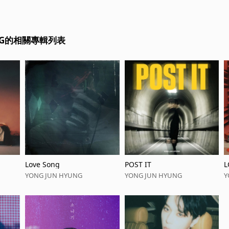
UNG的相關專輯列表
Love Song
POST IT
L
YONG JUN HYUNG
YONG JUN HYUNG
Y