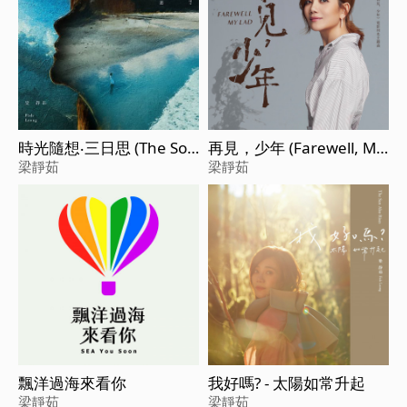
時光隨想‧三日思 (The Son
再見，少年 (Farewell, My
net of Three Days)
Lad)
梁靜茹
梁靜茹
飄洋過海來看你
我好嗎? - 太陽如常升起
梁靜茹
梁靜茹