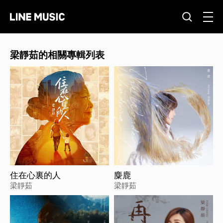
梁靜茹的相關專輯列表
住在心裏的人
麋鹿
梁靜茹
梁靜茹