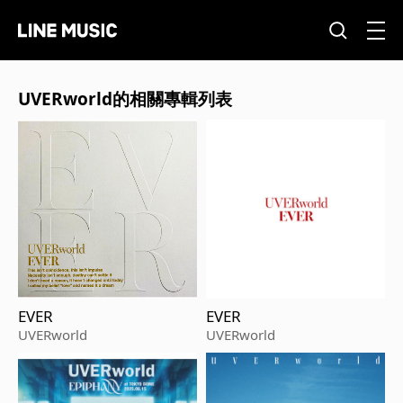
UVERworld的相關專輯列表
EVER
EVER
UVERworld
UVERworld