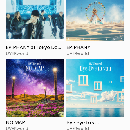
EPIPHANY at Tokyo Dom
EPIPHANY
e 2025.06.15
UVERworld
UVERworld
NO MAP
Bye Bye to you
UVERworld
UVERworld