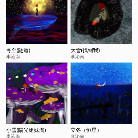
冬至(隧道)
大雪(找到我)
李沁南
李沁南
小雪(陽光姐妹淘)
立冬（恒星）
李沁南
李沁南