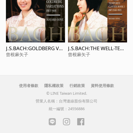
J.S.BACH:GOLDBERG VAR
J.S.BACH:THE WELL-TEM
IATIONS BWV988
PERED CLAVIER BOOK 1
曾根麻矢子
曾根麻矢子
BWV846-869
使用者條款
隱私權政策
行銷政策
資料使用條款
© LINE Taiwan Limited.
營業人名稱：台灣連線股份有限公司
統一編號：24556886