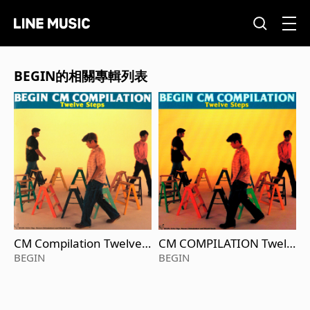
BEGIN的相關專輯列表
CM Compilation Twelve S
CM COMPILATION Twelv
teps
e Steps
BEGIN
BEGIN