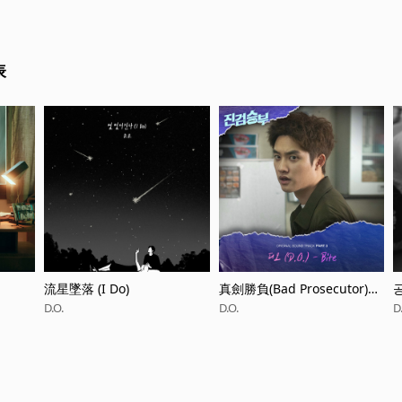
表
』
流星墜落 (I Do)
真劍勝負(Bad Prosecutor)韓
공
劇原聲帶 Part.3
n
D.O.
D.O.
D