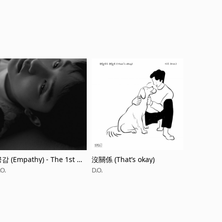
감 (Empathy) - The 1st Mi
沒關係 (That’s okay)
i Album
.O.
D.O.