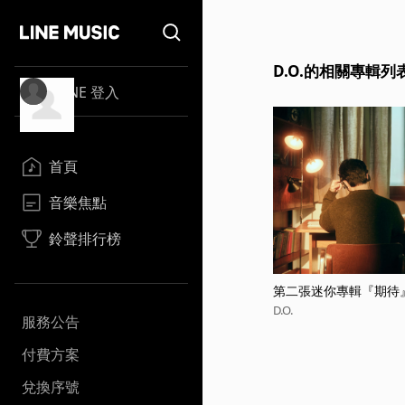
D.O.的相關專輯列
LINE 登入
首頁
音樂焦點
鈴聲排行榜
第二張迷你專輯『期待
D.O.
服務公告
付費方案
兌換序號