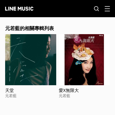
元若藍的相關專輯列表
天堂
愛X無限大
元若藍
元若藍