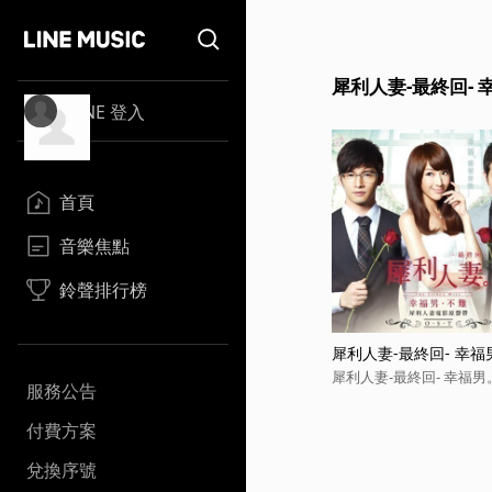
犀利人妻-最終回-
LINE 登入
首頁
音樂焦點
鈴聲排行榜
犀利人妻-最終回- 幸福
難
犀利人妻-最終回- 幸福
服務公告
付費方案
兌換序號