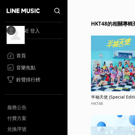
HKT48的相關專輯
LINE 登入
首頁
音樂焦點
鈴聲排行榜
半袖天使 (Special Editi
HKT48
服務公告
付費方案
兌換序號