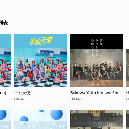
列表
on)
半袖天使
Bokuwa Yatto Kimiwo Shin
paidekiru (Special Edition)
HKT48
HKT48
H