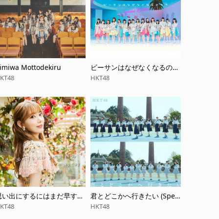
imiwa Mottodekiru
ビーサンはなぜなくなるの
か？
KT48
HKT48
思い出にするにはまだ早すぎ
君とどこかへ行きたい (Speci
る
al Edition)
KT48
HKT48