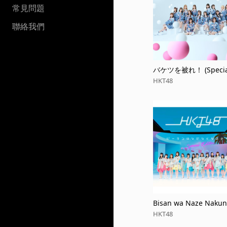
常見問題
聯絡我們
バケツを被れ！ (Special
ion)
HKT48
Bisan wa Naze Naku
oka?
HKT48