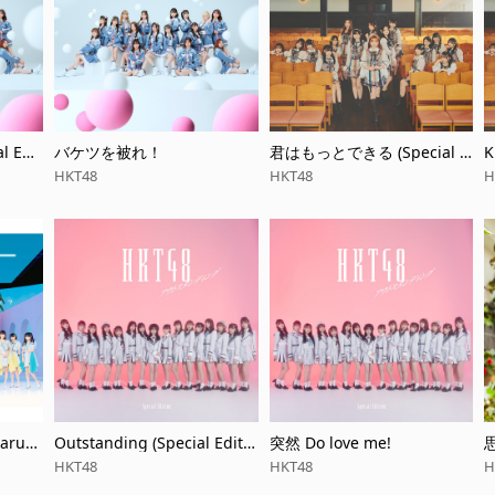
 Edit
バケツを被れ！
君はもっとできる (Special E
K
dition)
HKT48
HKT48
H
narun
Outstanding (Special Editio
突然 Do love me!
n)
HKT48
HKT48
H