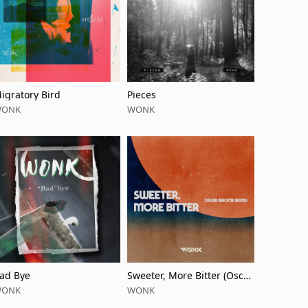
igratory Bird
Pieces
WONK
WONK
ad Bye
Sweeter, More Bitter (Oscar
Jerome Remix)
WONK
WONK