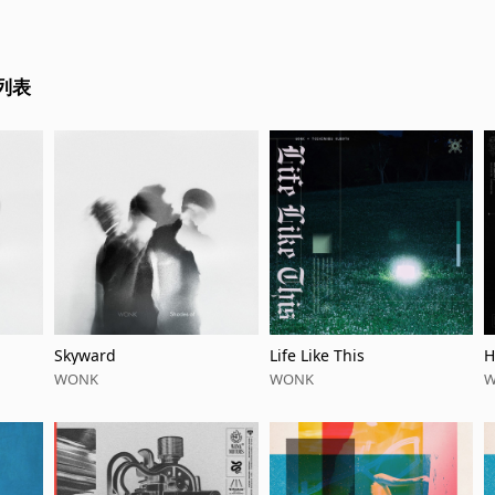
列表
Skyward
Life Like This
H
WONK
WONK