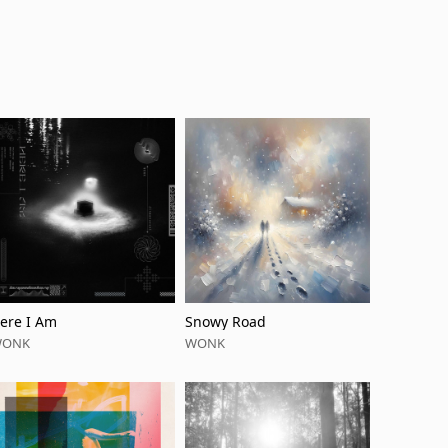
ere I Am
Snowy Road
WONK
WONK