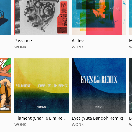
Passione
Artless
M
WONK
WONK
Filament (Charlie Lim Remi
Eyes (Yuta Bandoh Remix)
B
x)
WONK
WONK