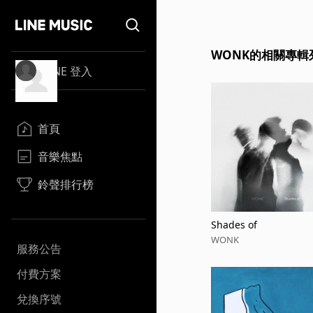
WONK的相關專輯
LINE 登入
首頁
音樂焦點
鈴聲排行榜
Shades of
WONK
服務公告
付費方案
兌換序號