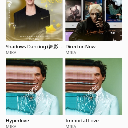
Shadows Dancing (舞影
Director:Now
隨行)（《年少有爲》電視
MIKA
MIKA
劇片尾曲/插曲）
Hyperlove
Immortal Love
MIKA
MIKA