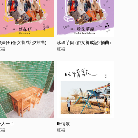
姊妹仔 (俗女養成記2插曲)
珍珠芋圓 (俗女養成記2插曲)
旺福
旺福
一人一半
旺情歌
旺福
旺福