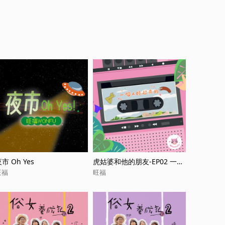
市 Oh Yes
虎姑婆和他的朋友-EP02 一個
人睡超爽的
旺福
旺福