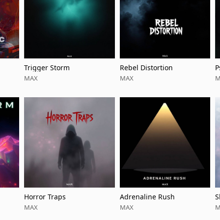
Trigger Storm
Rebel Distortion
P
MAX
MAX
M
Horror Traps
Adrenaline Rush
S
MAX
MAX
M