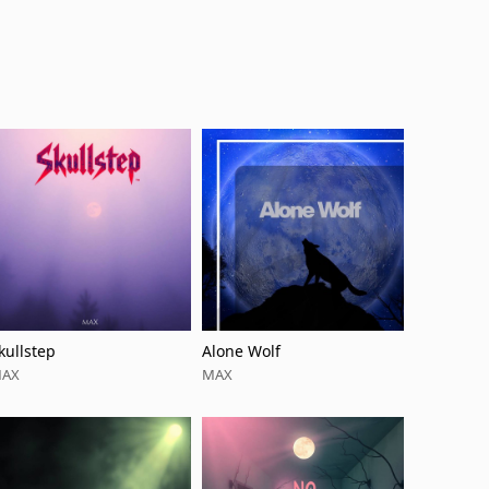
kullstep
Alone Wolf
AX
MAX