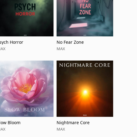
sych Horror
No Fear Zone
AX
MAX
low Bloom
Nightmare Core
AX
MAX