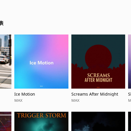
表
Ice Motion
Screams After Midnight
S
MAX
MAX
M