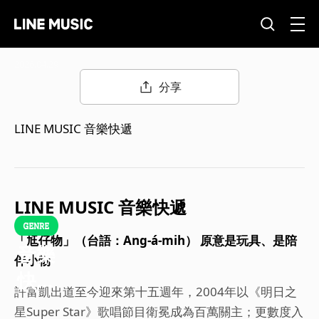
2026.04.29
分享
LINE MUSIC 音樂快遞
LINE MUSIC 音樂快遞
「尪仔物」（台語：Ang-á-mih） 原意是玩具、是陪
音樂
伴小物
快遞
許富凱出道至今迎來第十五週年，2004年以《明日之
｜許
星Super Star》歌唱節目衛冕成為百萬關主；更數度入