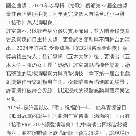
富凱
圍金曲獎，2021年以專輯《拾歌》獲頒第32屆金曲獎
最佳台語男歌手獎，同年更完成個人首場台北小巨蛋
2026
《拾歌》萬人演唱會。
全新
許富凱不只以歌者身分參與實境節目，並入圍金鐘獎益
台語
智及實境節目主持人獎，更嘗試各類型與不同舞台的演
出。2024年許富凱受邀成為《第35屆傳藝金曲獎》頒
專輯
獎典禮主持人；發行專輯《五木大学》後，更演出《五
《尪
木大学－夜の女王櫻子媽媽》許富凱點唱機音樂劇，憑
仔
藉堅強的現場演唱實力與真摯演技，拿下第一屆台北戲
劇獎最佳音樂劇類男主角。從歌唱舞台唱進戲劇場景，
物》
許富凱打破舞台界線，以沉浸式的視聽感動與觀眾樂迷
互動。
2025年是許富凱以『歌』祝福的一年。他為實境節目
《瓜田冠軍的誕生》詞曲創作宣傳曲〈滿滿的〉；再有
《拾歌Plus 2025讚聲演唱會》北中南演出四場皆秒殺
滿座，並在演唱會上獻唱新歌〈會記得喔〉，讓現場歌