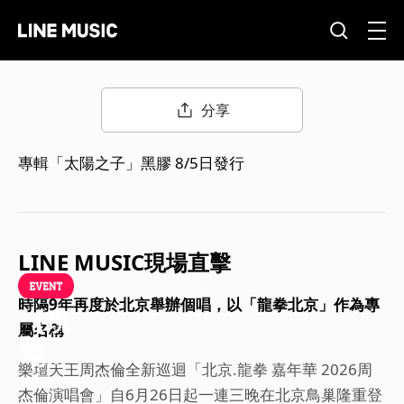
2026.06.30
分享
專輯「太陽之子」黑膠 8/5日發行
LINE MUSIC現場直擊
時隔9年再度於北京舉辦個唱，以「龍拳北京」作為專
【現
屬名稱
場直
樂壇天王周杰倫全新巡迴「北京.龍拳 嘉年華 2026周
擊】
杰倫演唱會」自6月26日起一連三晚在北京鳥巢隆重登