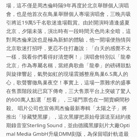
周杰
場，這不僅是周杰倫時隔9年再度於北京舉辦個人演唱
會，也是他首次在鳥巢舉辦個人專場演唱會，三晚共吸
倫鳥
引將近19萬5千名歌迷進場觀賞。由於開演時適逢盛夏
巢開
北京，夕陽未落，演出時有一段時間天色尚未全暗，這
唱
對周杰倫來說也是極為新鮮的體驗，他一開場便熱情與
北京歌迷打招呼，更忍不住打趣說：「白天的感覺不太
「龍
一樣，我看你們看得好清楚啊！」演唱會特別以「龍拳
拳.北
北京」作為專屬名稱，當經典歌曲「龍拳」的磅礡鼓點
京嘉
與旋律響起，氣勢如虹的現場震撼整座鳥巢6.5萬人的
心，歌聲響徹鳥巢夜空！事實上，這場一票難求的盛事
年
在售票階段就已寫下傳奇，三大售票平台上突破了驚人
華」
的600萬人點選「想看」，三場門票也在一開賣瞬間秒
演唱
殺。 唱片公司也宣佈周杰倫最新專輯「太陽之子」將
推出「珍藏雙黑膠」，這次黑膠把原始母源送至紐約後
會三
期錄音室Sterling Sound，並由德國黑膠刻片大廠Opti
場共
mal Media GmbH升級DMM刻版，為保留唱針軌道最