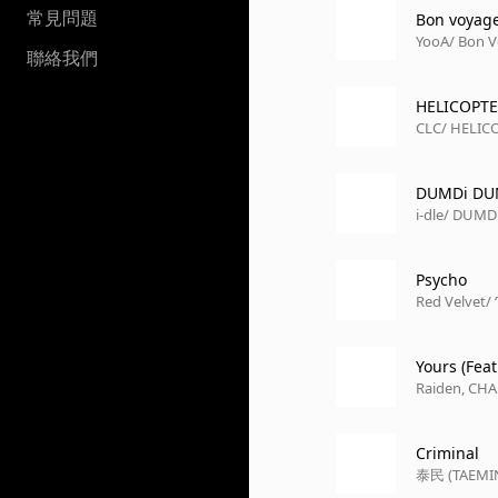
常見問題
Bon voyag
YooA
/ Bon 
聯絡我們
HELICOPT
CLC
/ HELIC
DUMDi DU
i-dle
/ DUMD
Psycho
Red Velvet
/ 
Yours (Fea
Raiden, CH
Criminal
泰民 (TAEMI