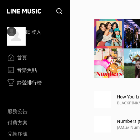
LINE 登入
首頁
音樂焦點
鈴聲排行榜
How You Li
BLACKPINK
服務公告
Numbers (
付費方案
JAMIE
/ Num
兌換序號