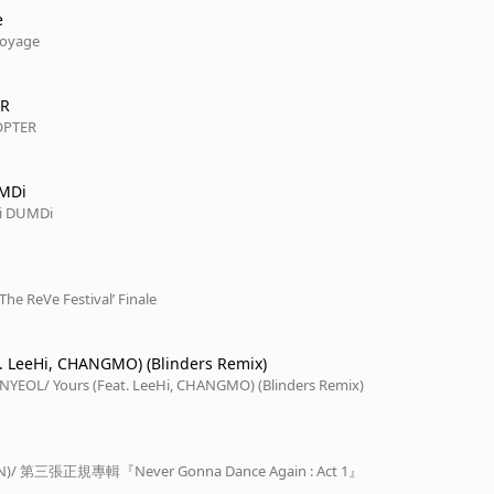
e
Voyage
ER
OPTER
MDi
i DUMDi
‘The ReVe Festival’ Finale
t. LeeHi, CHANGMO) (Blinders Remix)
ANYEOL
/ Yours (Feat. LeeHi, CHANGMO) (Blinders Remix)
N)
/ 第三張正規專輯『Never Gonna Dance Again : Act 1』