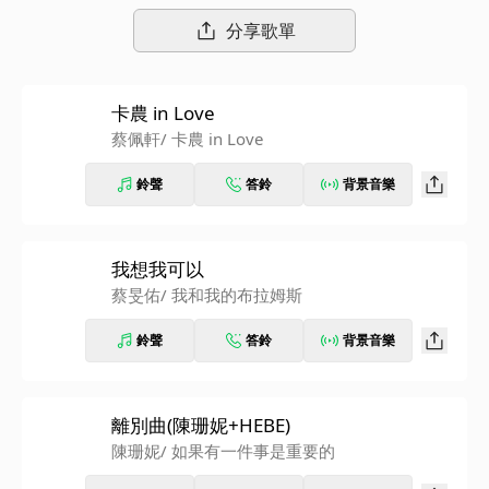
望能帶你感受新音樂的創意魅力！
分享歌單
卡農 in Love
蔡佩軒
/ 卡農 in Love
鈴聲
答鈴
背景音樂
我想我可以
蔡旻佑
/ 我和我的布拉姆斯
鈴聲
答鈴
背景音樂
離別曲(陳珊妮+HEBE)
陳珊妮
/ 如果有一件事是重要的