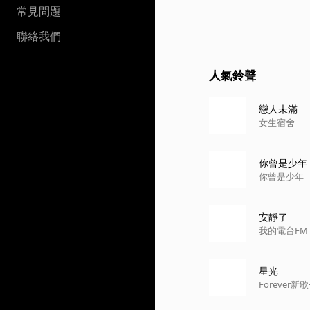
常見問題
聯絡我們
人氣鈴聲
戀人未滿
女生宿舍
你曾是少年
你曾是少年
安靜了
我的電台FM S
星光
Forever新