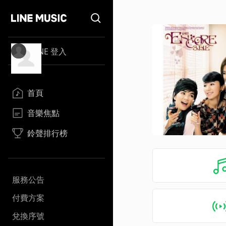
LINE 登入
首頁
音樂焦點
鈴聲排行榜
服務公告
付費方案
兌換序號