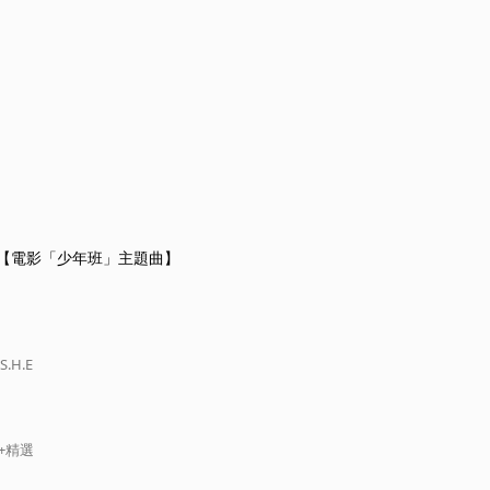
【電影「少年班」主題曲】
.H.E
歌+精選