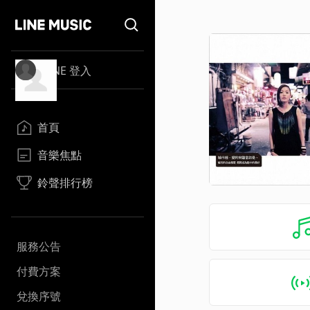
LINE 登入
首頁
音樂焦點
鈴聲排行榜
服務公告
付費方案
兌換序號