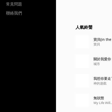
常見問題
聯絡我們
人氣鈴聲
寶貝(in the 
寶貝
關於我愛你
城市
我想你要走
神的遊戲
無狀態
My Life Will