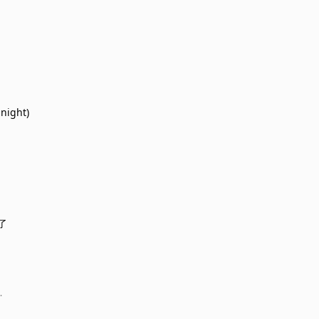
night)
了
…