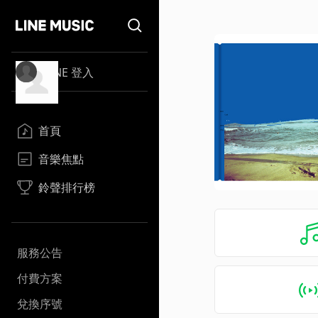
LINE 登入
首頁
音樂焦點
鈴聲排行榜
服務公告
付費方案
兌換序號