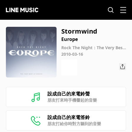
Stormwind
Europe
Rock The Night：The Very Best
Of Europe 重裝搖滾精選
2010-03-16
設成自己的來電鈴聲
朋友打來時手機響起的音樂
設成自己的來電答鈴
朋友打給你時對方聽到的音樂