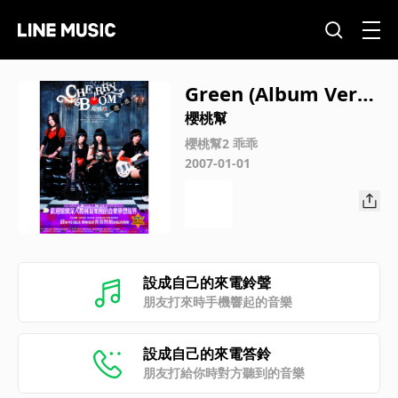
Green (Album Versi
on)
櫻桃幫
櫻桃幫2 乖乖
2007-01-01
設成自己的來電鈴聲
朋友打來時手機響起的音樂
設成自己的來電答鈴
朋友打給你時對方聽到的音樂